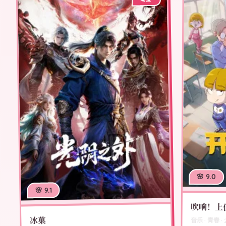
动漫
🌸 9.0
🌸 9.1
吹响！上
冰菓
音乐 · 青春 · 